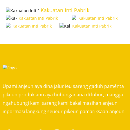
Kakuatan Inti Pabrik
Kakuatan Inti Pabrik
Kakuatan Inti Pabrik
Kakuatan Inti Pabrik
Kakuatan Inti Pabrik
Upami anjeun aya dina jalur ieu sareng gaduh paménta
pikeun produk anu aya hubunganana di luhur, mangga
ngahubungi kami sareng kami bakal masihan anjeun
inpormasi langkung seueur pikeun pamariksaan anjeun.