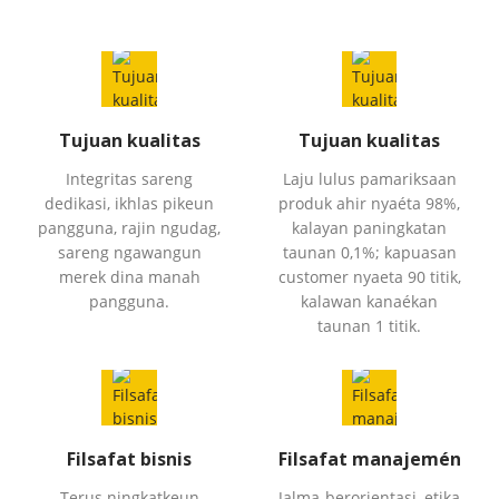
Tujuan kualitas
Tujuan kualitas
Integritas sareng
Laju lulus pamariksaan
dedikasi, ikhlas pikeun
produk ahir nyaéta 98%,
pangguna, rajin ngudag,
kalayan paningkatan
sareng ngawangun
taunan 0,1%; kapuasan
merek dina manah
customer nyaeta 90 titik,
pangguna.
kalawan kanaékan
taunan 1 titik.
Filsafat bisnis
Filsafat manajemén
Terus ningkatkeun
Jalma-berorientasi, etika