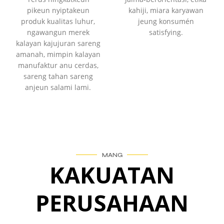
pikeun nyiptakeun
kahiji, miara karyawan
produk kualitas luhur,
jeung konsumén
ngawangun merek
satisfying.
kalayan kajujuran sareng
amanah, mimpin kalayan
manufaktur anu cerdas,
sareng tahan sareng
anjeun salami lami.
MANG
KAKUATAN
PERUSAHAAN