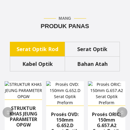
MANG
PRODUK PANAS
Serat Optik Rod
Serat Optik
Kabel Optik
Bahan Atah
Spésifikasi Serat
KFRP kalawan
GFRP kalawan 0.5mm
0.58mm Diaméterna.
Optik (G.652D)
Diaméterna.
STRUKTUR
Semi-dryADSS
G.657.A2 Bending
KHAS JEUNG
Armored & Anti
Insensitive Single-
Prosés OVD:
Kabel ADSS semi-
Prosés ORIC:
PARAMETER
Rodent Cable (...
mode O...
150mm
garing ADSS-PE-
150mm
OPGW
G.652.D
6/8/12/24/48/...
G.657.A2