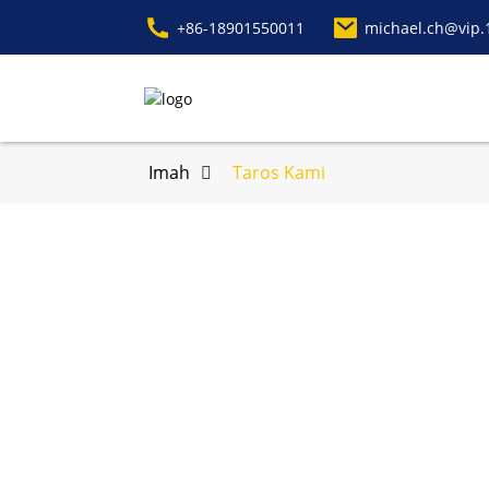
+86-18901550011
michael.ch@vip.
Imah
Taros Kami