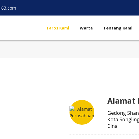
163.com
Taros Kami
Warta
Tentang Kami
Alamat 
Gedong Shang
Kota Songling
Cina