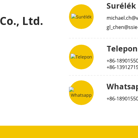
Surélék
o., Ltd.
michael.ch@v
gl_chen@ssie
Telepon
+86-1890155
+86-1391271
Whatsa
+86-1890155