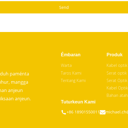
Send
Émbaran
Produk
Warta
Kabel optik
Taros Kami
Serat optik
gaduh paménta
Tentang Kami
Serat Optik
uhur, mangga
Kabel Optik
han anjeun
Bahan atah
iksaan anjeun.
Tuturkeun Kami
+86 18901550011
michael.ch