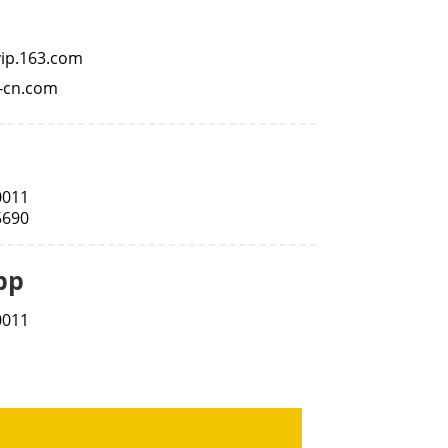
ip.163.com
-cn.com
0011
5690
pp
0011