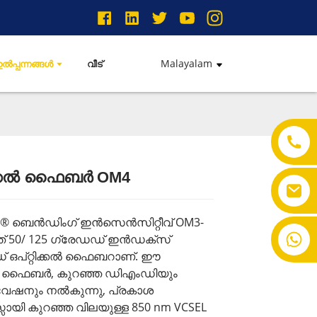
Malayalam
ഉൽപ്പന്നങ്ങൾ
വീട്
റിക്കൽ ഫൈബർ OM4
 ® ബെൻഡിംഗ് ഇൻസെൻസിറ്റീവ് OM3-
+86-18901550011
ത് 50/ 125 ഗ്രേഡഡ് ഇൻഡക്സ്
ഡ് ഒപ്റ്റിക്കൽ ഫൈബറാണ്. ഈ
ക്കൽ ഫൈബർ, കുറഞ്ഞ ഡിഎംഡിയും
വേഷനും നൽകുന്നു, പ്രകാശ
ായി കുറഞ്ഞ വിലയുള്ള 850 nm VCSEL