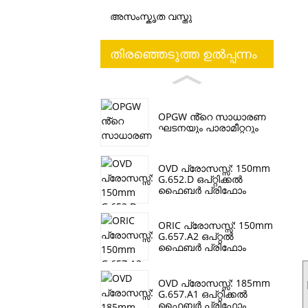
അസംസ്കൃത വസ്തു
തിരഞ്ഞെടുത്ത ഉൽപ്പന്നം
OPGW ൻ്റെ സാധാരണ
ഘടനയും പാരാമീറ്ററും
OVD പ്രോസസ്സ്: 150mm
G.652.D ഒപ്റ്റിക്കൽ
ഫൈബർ പ്രിഫോം
ORIC പ്രോസസ്സ്: 150mm
G.657.A2 ഒപ്‌റ്റൽ
ഫൈബർ പ്രിഫോം
OVD പ്രോസസ്സ്: 185mm
G.657.A1 ഒപ്റ്റിക്കൽ
ഫൈബർ പ്രിഫോം