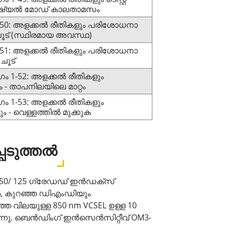
റൻഷ്യൽ മോഡ് കാലതാമസം
 1-50: അളക്കൽ രീതികളും പരിശോധനാ
ചൂട് (സ്ഥിരമായ അവസ്ഥ)
 1-51: അളക്കൽ രീതികളും പരിശോധനാ
ചൂട്
ഗം 1-52: അളക്കൽ രീതികളും
- താപനിലയിലെ മാറ്റം
ഗം 1-53: അളക്കൽ രീതികളും
 - വെള്ളത്തിൽ മുക്കുക
പെടുത്തൽ
 50/ 125 ഗ്രേഡഡ് ഇൻഡക്സ്
ബർ, കുറഞ്ഞ ഡിഎംഡിയും
 വിലയുള്ള 850 nm VCSEL ഉള്ള 10
ുന്നു. ബെൻഡിംഗ് ഇൻസെൻസിറ്റീവ് OM3-