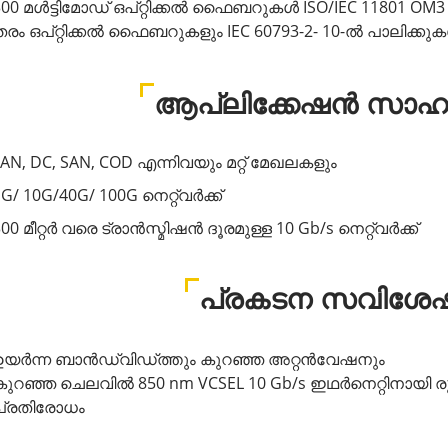
300 മൾട്ടിമോഡ് ഒപ്റ്റിക്കൽ ഫൈബറുകൾ ISO/IEC 11801 O
തരം ഒപ്റ്റിക്കൽ ഫൈബറുകളും IEC 60793-2- 10-ൽ പാലി
ആപ്ലിക്കേഷൻ സാഹ
LAN, DC, SAN, COD എന്നിവയും മറ്റ് മേഖലകളും
G/ 10G/40G/ 100G നെറ്റ്‌വർക്ക്
00 മീറ്റർ വരെ ട്രാൻസ്മിഷൻ ദൂരമുള്ള 10 Gb/s നെറ്റ്‌വർക്ക്
പ്രകടന സവിശ
ഉയർന്ന ബാൻഡ്‌വിഡ്‌ത്തും കുറഞ്ഞ അറ്റൻവേഷനും
കുറഞ്ഞ ചെലവിൽ 850 nm VCSEL 10 Gb/s ഇഥർനെറ്റിനായി 
പ്രതിരോധം