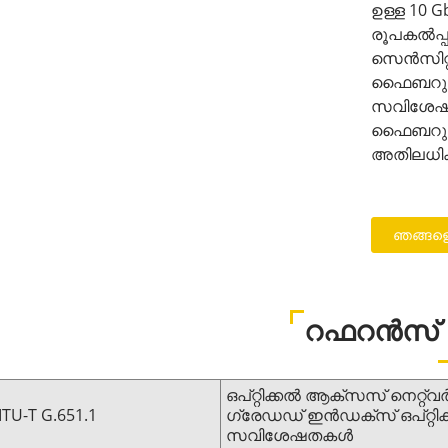
ഉള്ള 10 
രൂപകൽപ്പ
സെൻസിറ്റീ
ഫൈബറുകൾ
സവിശേഷതക
ഫൈബറുകളു
അതിലധി
ഞങ്ങളെ
റഫറൻസ്
ഒപ്റ്റിക്കൽ ആക്സസ് നെറ്റ്‌വ
ITU-T G.651.1
ഗ്രേഡഡ് ഇൻഡക്സ് ഒപ്റ്റ
സവിശേഷതകൾ