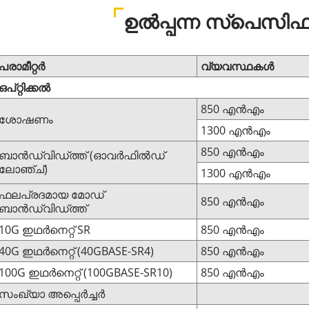
ഉൽപ്പന്ന സ്പെസിഫ
പരാമീറ്റർ
വ്യവസ്ഥകൾ
ഒപ്റ്റിക്കൽ
850 എൻഎം
ശോഷണം
1300 എൻഎം
850 എൻഎം
ബാൻഡ്‌വിഡ്ത്ത് (ഓവർഫിൽഡ്
ലോഞ്ച്)
1300 എൻഎം
ഫലപ്രദമായ മോഡ്
850 എൻഎം
ബാൻഡ്വിഡ്ത്ത്
10G ഇഥർനെറ്റ് SR
850 എൻഎം
40G ഇഥർനെറ്റ് (40GBASE-SR4)
850 എൻഎം
100G ഇഥർനെറ്റ് (100GBASE-SR10)
850 എൻഎം
സംഖ്യാ അപ്പെർച്ചർ