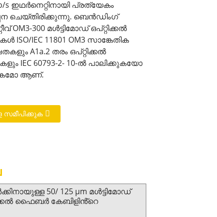
Gb/s ഇഥർനെറ്റിനായി പ്രത്യേകം
ന ചെയ്‌തിരിക്കുന്നു. ബെൻഡിംഗ്
വ് OM3-300 മൾട്ടിമോഡ് ഒപ്റ്റിക്കൽ
 ISO/IEC 11801 OM3 സാങ്കേതിക
ളും A1a.2 തരം ഒപ്റ്റിക്കൽ
ം IEC 60793-2- 10-ൽ പാലിക്കുകയോ
കമോ ആണ്.
 സമീപിക്കുക
ർക്കിനായുള്ള 50/ 125 μm മൾട്ടിമോഡ്
ിക്കൽ ഫൈബർ കേബിളിൻ്റെ