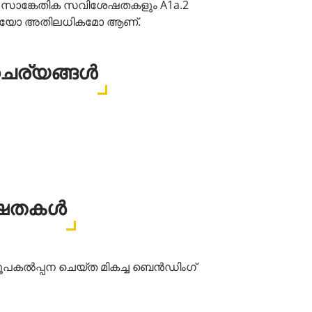
M3 സാങ്കേതിക സവിശേഷതകളും A1a.2
ക്കുകയോ അതിലധികമോ ആണ്.
ചര്യങ്ങൾ
േഷതകൾ
രൂപകൽപ്പന ചെയ്ത മികച്ച ബെൻഡിംഗ്