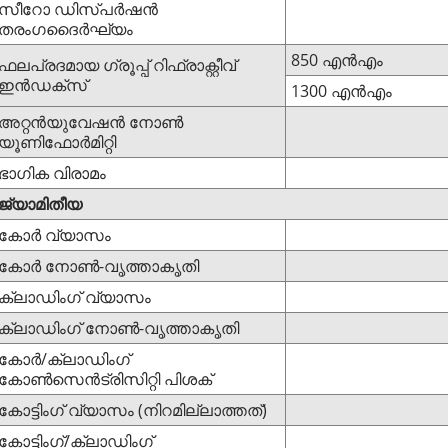
സീറോ ഡിസ്പർഷൻ
തരംഗദൈർഘ്യം
850 എൻഎം
ഫലപ്രദമായ ഗ്രൂപ്പ് റിഫ്രാക്റ്റീവ്
ഇൻഡക്സ്
1300 എൻഎം
അറ്റൻയുവേഷൻ നോൺ
യൂണിഫോർമിറ്റി
ഭാഗിക വിരാമം
ജ്യാമിതീയ
കോർ വ്യാസം
കോർ നോൺ-വൃത്താകൃതി
ക്ലാഡിംഗ് വ്യാസം
ക്ലാഡിംഗ് നോൺ-വൃത്താകൃതി
കോർ/ക്ലാഡിംഗ്
കോൺസെൻട്രിസിറ്റി പിശക്
കോട്ടിംഗ് വ്യാസം (നിറമില്ലാത്തത്)
കോട്ടിംഗ്/ക്ലാഡിംഗ്