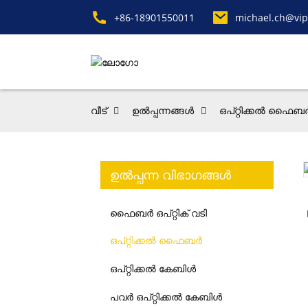
+86-18901550011
michael.ch@vip
വീട്
ഉൽപ്പന്നങ്ങൾ
ഒപ്റ്റിക്കൽ ഫൈബ
ഉൽപ്പന്ന വിഭാഗങ്ങൾ
ഫൈബർ ഒപ്റ്റിക് വടി
ഒപ്റ്റിക്കൽ ഫൈബർ
ഒപ്റ്റിക്കൽ കേബിൾ
പവർ ഒപ്റ്റിക്കൽ കേബിൾ