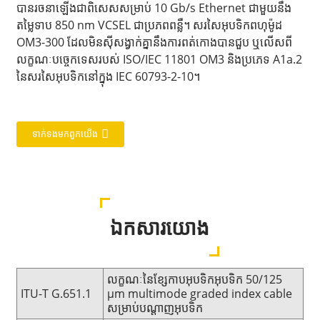
បានរចនាឡើងជាពិសេសសម្រាប់ 10 Gb/s Ethernet ជាមួយនឹង
តម្លៃទាប 850 nm VCSEL ជាប្រភពពន្លឺ។ សរសៃអុបទិកពហុម៉ូដ
OM3-300 ដែលមិនស៊ីសង្វាក់គ្នានឹងការពត់កោងបានជួប ឬលើសពី
លក្ខណៈបច្ចេកទេសរបស់ ISO/IEC 11801 OM3 និងប្រភេទ A1a.2
នៃសរសៃអុបទិកនៅក្នុង IEC 60793-2-10។
ទាក់ទង​មក​ពួក​យើង
ឯកសារយោង
លក្ខណៈនៃខ្សែកាបអុបទិកអុបទិក 50/125
ITU-T G.651.1
μm multimode graded index cable
សម្រាប់បណ្តាញអុបទិក