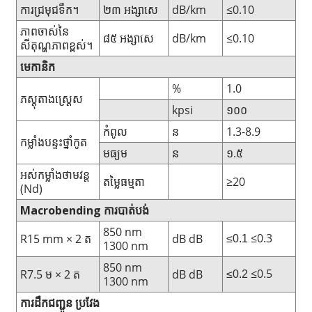
ការជ្រមុជទឹក។
២៣ អង្សាសេ
dB/km
≤0.10
ភាពចាស់នៃ
៨៥ អង្សាសេ
dB/km
≤0.10
សីតុណ្ហភាពខ្ពស់។
មេកានិក
%
1.0
ភស្តុតាងស្ត្រេស
kpsi
១០០
កំពូល
ន
1.3-8.9
កម្លាំងបន្ទះថ្នាំកូត
មធ្យម
ន
១.៥
អស់កម្លាំងថាមវន្ត
តម្លៃធម្មតា
≥20
(Nd)
Macrobending
ការបាត់បង់
850 nm
≤0.3
R15 mm × 2 ត
dB
dB
≤0.1
1300 nm
850 nm
≤0.5
R7.5 ម × 2 ត
dB
dB
≤0.2
1300 nm
ការដឹកជញ្ជូន
ប្រវែង