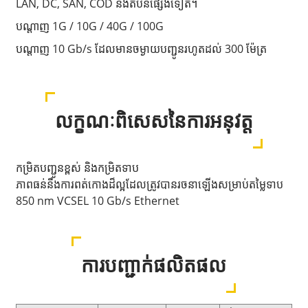
LAN, DC, SAN, COD និងតំបន់ផ្សេងទៀត។
បណ្តាញ 1G / 10G / 40G / 100G
បណ្តាញ 10 Gb/s ដែលមានចម្ងាយបញ្ជូនរហូតដល់ 300 ម៉ែត្រ
លក្ខណៈពិសេសនៃការអនុវត្ត
កម្រិតបញ្ជូនខ្ពស់ និងកម្រិតទាប
ភាពធន់នឹងការពត់កោងដ៏ល្អដែលត្រូវបានរចនាឡើងសម្រាប់តម្លៃទាប
850 nm VCSEL 10 Gb/s Ethernet
ការ​បញ្ជាក់​ផលិតផល