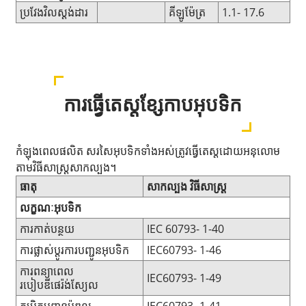
ប្រវែងវិលស្តង់ដារ
គីឡូម៉ែត្រ
1.1- 17.6
ការធ្វើតេស្តខ្សែកាបអុបទិក
កំឡុងពេលផលិត សរសៃអុបទិកទាំងអស់ត្រូវធ្វើតេស្តដោយអនុលោម
តាម
វិធីសាស្រ្តសាកល្បង។
ធាតុ
សាកល្បង
វិធីសាស្រ្ត
លក្ខណៈអុបទិក
ការកាត់បន្ថយ
IEC 60793- 1-40
ការផ្លាស់ប្តូរការបញ្ជូនអុបទិក
IEC60793- 1-46
ការពន្យាពេល
IEC60793- 1-49
របៀបឌីផេរ៉ង់ស្យែល
កម្រិតបញ្ជូនម៉ូឌុល
IEC60793- 1-41