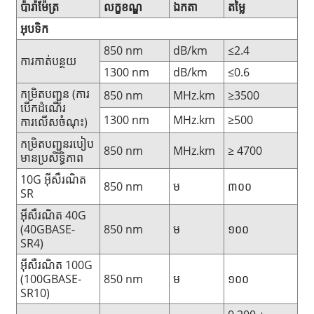
ប៉ារ៉ាម៉ែត្រ
លក្ខខណ្ឌ
ឯកតា
តម្លៃ
អុបទិក
850 nm
dB/km
≤2.4
ការកាត់បន្ថយ
1300 nm
dB/km
≤0.6
កម្រិតបញ្ជូន (ការ
850 nm
MHz.km
≥3500
បើកដំណើរ
1300 nm
MHz.km
≥500
ការលើសចំណុះ)
កម្រិតបញ្ជូនរបៀប
850 nm
MHz.km
≥ 4700
មានប្រសិទ្ធិភាព
10G អ៊ីសឺរណិត
850 nm
ម
៣០០
SR
អ៊ីសឺរណិត 40G
(40GBASE-
850 nm
ម
១០០
SR4)
អ៊ីសឺរណិត 100G
(100GBASE-
850 nm
ម
១០០
SR10)