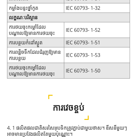
កម្លាំងបន្ទះថ្នាំកូត
IEC 60793- 1-32
លក្ខណៈបរិស្ថាន
ការថយចុះកម្តៅដែល
IEC 60793- 1-52
បណ្តាលឱ្យមានការថយចុះ
ការបន្ថយកំដៅស្ងួត
IEC 60793- 1-51
ការពន្លិចទឹកដែលជំរុញឱ្យមាន
IEC 60793- 1-53
ការបន្ថយ
ការថយចុះកម្តៅដែល
IEC 60793- 1-50
បណ្តាលឱ្យមានការថយចុះ
ការវេចខ្ចប់
4. 1 ផលិតផលជាតិសរសៃអុបទិកត្រូវភ្ជាប់ជាមួយថាស។ ឌីសនីមួយៗ
អាចមានប្រវែងផលិតតែមួយប៉ុណ្ណោះ។