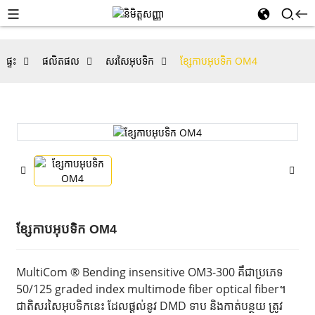
ផ្ទះ
ផលិតផល
សរសៃ​អុបទិក
ខ្សែកាបអុបទិក OM4
ខ្សែកាបអុបទិក OM4
MultiCom ® Bending insensitive OM3-300 គឺជាប្រភេទ
50/125 graded index multimode fiber optical fiber។
ជាតិសរសៃអុបទិកនេះ ដែលផ្តល់នូវ DMD ទាប និងកាត់បន្ថយ ត្រូវ