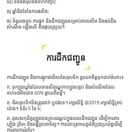
ឃ) ទំងន់សរុបនិងទំហំកញ្ចប់;
ង) ឆ្នាំនិងខែនៃការផលិត;
ច) គំនូរវេចខ្ចប់ ការផ្ទុក និងដឹកជញ្ជូនសម្រាប់ភាពសើម និងធន់នឹង
សំណើម ឡើងលើ និងផុយស្រួយ។
ការដឹកជញ្ជូន
ការដឹកជញ្ជូន និងការផ្ទុកជាតិសរសៃអុបទិក គួរយកចិត្តទុកដាក់ចំពោះ៖
ក. ទុកក្នុងឃ្លាំងដែលមានសីតុណ្ហភាពក្នុងបន្ទប់ និងសំណើមដែល
ទាក់ទងតិចជាង 60% ឆ្ងាយពីពន្លឺ។
ខ. ឌីសអុបទិកមិនត្រូវដាក់ ឬជង់ទេ។ រក្សាសិទ្ធិ @2019 រក្សាសិទ្ធិគ្រប់
យ៉ាង។ ទំព័រ 5 នៃ 6;
គ. តុសសកុដិគួរត្រូវបានគ្របដណ្ដប់ក្នុងពេលដឹកជញ្ជូន ដើម្បីការពារ
ភ្លៀង ព្រិល និងពន្លឺព្រះអាទិត្យ។ ការដោះស្រាយគួរតែប្រុងប្រយ័ត្នដើម្បី
ការពារការរំញ័រ។