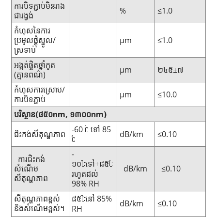
ការបិទភ្ជាប់មិនរាង
%
≤1.0
ជារង្វង់
កំហុសនៃការ
ប្រមូលផ្តុំស្នូល/
μm
≤1.0
ស្រទាប់
អង្កត់ផ្ចិតថ្នាំកូត
μm
២៤៥±៧
(គ្មានពណ៌)
កំហុស​ការ​ស្រោប​/​
μm
≤10.0
ការ​បិទ​ភ្ជាប់​
បរិស្ថាន
(៨៥០
nm
,
១៣០០
nm
)
-60 ℃ ទៅ 85
ជិះកង់សីតុណ្ហភាព
dB/km
≤0.10
℃
-
ការជិះកង់
១០
ទៅ
៨៥
℃
+
℃
សំណើម
dB/km
≤0.10
រហូតដល់
សីតុណ្ហភាព
98% RH
សីតុណ្ហភាពខ្ពស់
៨៥
នៅ 85%
℃
dB/km
≤0.10
និងសំណើមខ្ពស់។
RH