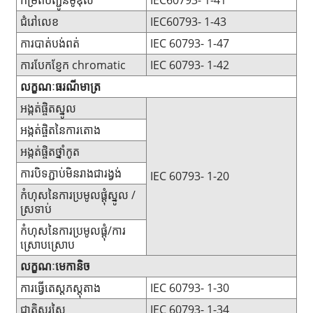
ជំរៅលេខ
IEC60793- 1-43
ការបាត់បង់ពត់
IEC 60793- 1-47
ការបែកខ្ញែក chromatic
IEC 60793- 1-42
លក្ខណៈធរណីមាត្រ
អង្កត់ផ្ចិតស្នូល
អង្កត់ផ្ចិតនៃការតោង
អង្កត់ផ្ចិតថ្នាំកូត
ការបិទភ្ជាប់មិនរាងជារង្វង់
IEC 60793- 1-20
កំហុសនៃការប្រមូលផ្តុំស្នូល /
ស្រទាប់
កំហុសនៃការប្រមូលផ្តុំ/ការ
ស្រោបស្រោប
លក្ខណៈមេកានិច
ការធ្វើតេស្តភស្តុតាង
IEC 60793- 1-30
ជាតិសរសៃ
IEC 60793- 1-34