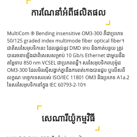
ការណែនាំអំពីផលិតផល
MultiCom ® Bending insensitive OM3-300 គឺជាប្រភេទ
50/125 graded index multimode fiber optical fiber។
ជាតិសរសៃអុបទិកនេះ ដែលផ្តល់នូវ DMD ទាប និងកាត់បន្ថយ ត្រូវ
បានរចនាឡើងជាពិសេសសម្រាប់ 10 Gb/s Ethernet ជាមួយនឹង
តម្លៃទាប 850 nm VCSEL ជាប្រភពពន្លឺ។ សរសៃអុបទិកពហុម៉ូដ
OM3-300 ដែលមិនស៊ីសង្វាក់គ្នានឹងការពត់កោងបានជួប ឬលើសពី
លក្ខណៈបច្ចេកទេសរបស់ ISO/IEC 11801 OM3 និងប្រភេទ A1a.2
នៃសរសៃអុបទិកនៅក្នុង IEC 60793-2-10។
សេណារីយ៉ូកម្មវិធី