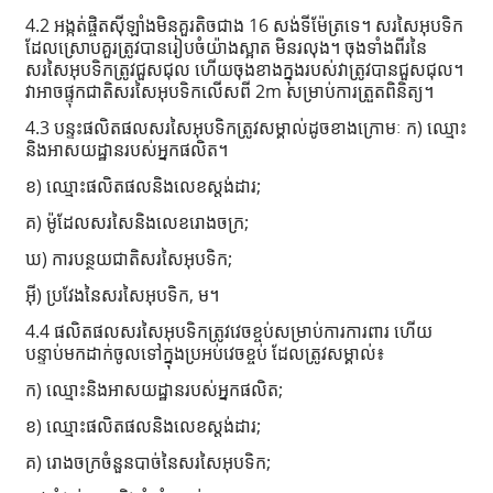
4.2 អង្កត់ផ្ចិតស៊ីឡាំងមិនគួរតិចជាង 16 សង់ទីម៉ែត្រទេ។ សរសៃអុបទិក
ដែលស្រោបគួរត្រូវបានរៀបចំយ៉ាងស្អាត មិនរលុង។ ចុងទាំងពីរនៃ
សរសៃអុបទិកត្រូវជួសជុល ហើយចុងខាងក្នុងរបស់វាត្រូវបានជួសជុល។
វាអាចផ្ទុកជាតិសរសៃអុបទិកលើសពី 2m សម្រាប់ការត្រួតពិនិត្យ។
4.3 បន្ទះផលិតផលសរសៃអុបទិកត្រូវសម្គាល់ដូចខាងក្រោមៈ ក) ឈ្មោះ
និងអាសយដ្ឋានរបស់អ្នកផលិត។
ខ) ឈ្មោះផលិតផលនិងលេខស្តង់ដារ;
គ) ម៉ូដែលសរសៃនិងលេខរោងចក្រ;
ឃ) ការបន្ថយជាតិសរសៃអុបទិក;
អ៊ី) ប្រវែងនៃសរសៃអុបទិក, ម។
4.4 ផលិតផលសរសៃអុបទិកត្រូវវេចខ្ចប់សម្រាប់ការការពារ ហើយ
បន្ទាប់មកដាក់ចូលទៅក្នុងប្រអប់វេចខ្ចប់ ដែលត្រូវសម្គាល់៖
ក) ឈ្មោះនិងអាសយដ្ឋានរបស់អ្នកផលិត;
ខ) ឈ្មោះផលិតផលនិងលេខស្តង់ដារ;
គ) រោងចក្រចំនួនបាច់នៃសរសៃអុបទិក;