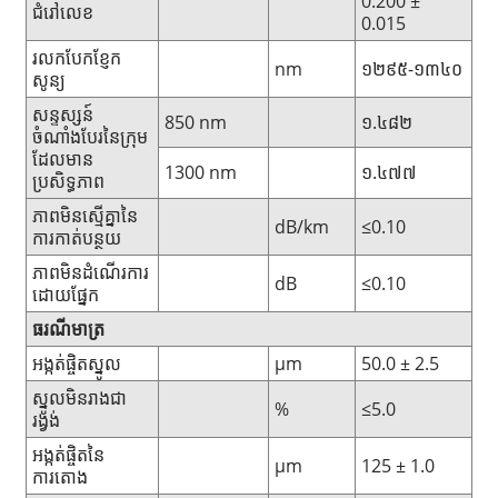
0.200 ±
ជំរៅលេខ
0.015
រលកបែកខ្ញែក
nm
១២៩៥-១៣៤០
សូន្យ
សន្ទស្សន៍
850 nm
១.៤៨២
ចំណាំងបែរនៃក្រុម
ដែលមាន
1300 nm
១.៤៧៧
ប្រសិទ្ធភាព
ភាពមិនស្មើគ្នានៃ
dB/km
≤0.10
ការកាត់បន្ថយ
ភាពមិនដំណើរការ
dB
≤0.10
ដោយផ្នែក
ធរណីមាត្រ
អង្កត់ផ្ចិតស្នូល
μm
50.0 ± 2.5
ស្នូលមិនរាងជា
%
≤5.0
រង្វង់
អង្កត់ផ្ចិតនៃ
μm
125 ± 1.0
ការតោង