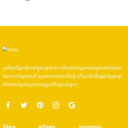
ប្រសិនបើអ្នកស្ថិតនៅក្នុងបន្ទាត់នេះ ហើយមានតម្រូវការសម្រាប់ផលិតផល
ដែលពាក់ព័ន្ធខាងលើ សូមទាក់ទងមកយើងខ្ញុំ ហើយយើងនឹងផ្តល់ឱ្យអ្នកនូវ
ព័ត៌មានបន្ថែមសម្រាប់ការត្រួតពិនិត្យរបស់អ្នក។
ព័ត៌មាន
ផលិតផល
ចូលរួមជាមួយ