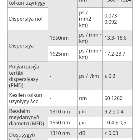
tolkun uzynlygy
-
ps /
0.073 -
Dispersiýa nol
(nm2 ·
0.092
km)
ps / (nm ·
1550nm
13.3- 18.6
km)
Dispersiýa
ps / (nm ·
1625nm
17.2-23.7
km)
Polýarizasiýa
tertibi
-
ps / √km
≤ 0.2
dispersiýasy
(PMD)
Kesilen tolkun
-
nm
60 1260
uzynlygy λcc
Reodeim
1310 nm
9.2 ± 0.4
μm
meýdanynyň
1550 nm
10.4 ± 0,5
diametri (MFD)
μm
1310 nm
dB
≤ 0.03
Duşuşygyň