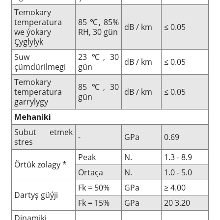
Temokary
temperatura
85 ℃, 85%
dB / km
≤ 0.05
we ýokary
RH, 30 gün
Çyglylyk
Suw
23 ℃, 30
dB / km
≤ 0.05
çümdürilmegi
gün
Temokary
85 ℃, 30
temperatura
dB / km
≤ 0.05
gün
garrylygy
Mehaniki
Subut etmek
-
GPa
0.69
stres
Peak
N.
1.3 - 8.9
Örtük zolagy *
Ortaça
N.
1.0 - 5.0
Fk = 50%
GPa
≥ 4.00
Dartyş güýji
Fk = 15%
GPa
20 3.20
Dinamiki