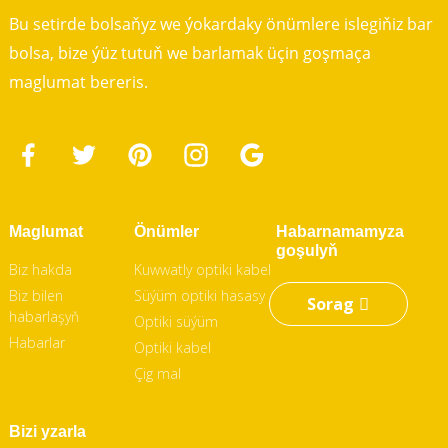
Bu setirde bolsaňyz we ýokardaky önümlere islegiňiz bar
bolsa, bize ýüz tutuň we barlamak üçin goşmaça
maglumat bereris.
Maglumat
Önümler
Habarnamamyza
goşulyň
Biz hakda
Kuwwatly optiki kabel
Biz bilen
Süýüm optiki hasasy
Sorag
habarlaşyň
Optiki süýüm
Habarlar
Optiki kabel
Çig mal
Bizi yzarla