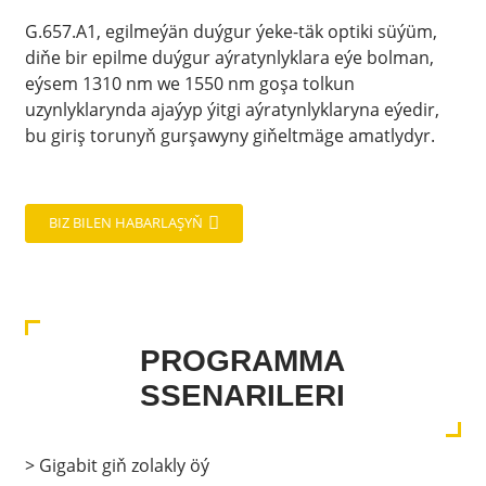
G.657.A1, egilmeýän duýgur ýeke-täk optiki süýüm,
diňe bir epilme duýgur aýratynlyklara eýe bolman,
eýsem 1310 nm we 1550 nm goşa tolkun
uzynlyklarynda ajaýyp ýitgi aýratynlyklaryna eýedir,
bu giriş torunyň gurşawyny giňeltmäge amatlydyr.
BIZ BILEN HABARLAŞYŇ
PROGRAMMA
SSENARILERI
> Gigabit giň zolakly öý