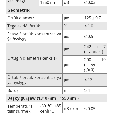
kesilmegi
1550 nm
dB
≤ 0.03
Geometrik
Örtük diametri
125 ± 0.7
μm
Tegelek däl örtük
%
≤ 1.0
Esasy / örtük konsentrasiýa
≤ 0.5
μm
ýalňyşlygy
242 ± 7
μm
(standart)
Örtügiň diametri (Reňksiz)
200 ± 10
(islege
μm
görä)
Örtük / örtük konsentrasiýa
≤ 12
μm
ýalňyşlygy
Buruş
m
≥ 4
Daşky gurşaw
(1310)
nm
,
1550
nm
)
-60
+85
Temperatura
℃
dB / km
≤ 0.05
tigir sürmek
çenli
℃