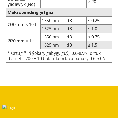
-
-
≥ 20
ýadawlyk (Nd)
Makrobending ýitgisi
1550 nm
dB
≤ 0.25
Ø30 mm × 10 t
1625 nm
dB
≤ 1.0
1550 nm
dB
≤ 0.75
Ø20 mm × 1 t
1625 nm
dB
≤ 1.5
* Örtügiň iň ýokary gabygy güýji 0,6-8.9N, örtük
diametri 200 ± 10 bolanda ortaça bahasy 0,6-5.0N.