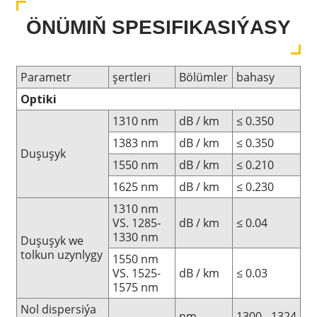
ÖNÜMIŇ SPESIFIKASIÝASY
Parametr
şertleri
Bölümler
bahasy
Optiki
1310 nm
dB / km
≤ 0.350
1383 nm
dB / km
≤ 0.350
Duşuşyk
1550 nm
dB / km
≤ 0.210
1625 nm
dB / km
≤ 0.230
1310 nm
VS. 1285-
dB / km
≤ 0.04
1330 nm
Duşuşyk we
tolkun uzynlygy
1550 nm
VS. 1525-
dB / km
≤ 0.03
1575 nm
Nol dispersiýa
nm
1300 - 1324