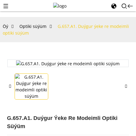
Öý
Optiki süýüm
G.657.A1. Duýgur ýeke re modeimli
optiki süýüm
G.657.A1. Duýgur Ýeke Re Modeimli Optiki
Süýüm