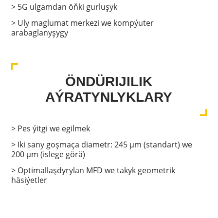
> 5G ulgamdan öňki gurluşyk
> Uly maglumat merkezi we kompýuter
arabaglanyşygy
ÖNDÜRIJILIK
AÝRATYNLYKLARY
> Pes ýitgi we egilmek
> Iki sany goşmaça diametr: 245 μm (standart) we
200 μm (islege görä)
> Optimallaşdyrylan MFD we takyk geometrik
häsiýetler