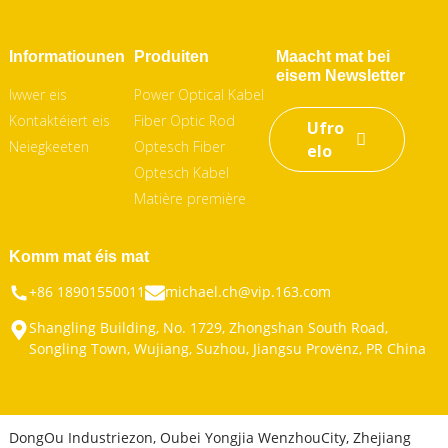
Informatiounen
Produiten
Maacht mat bei
eisem Newsletter
Iwwer eis
Power Optical Kabel
Kontaktéiert eis
Fiber Optic Rod
Ufro
Neiegkeeten
Optesch Fiber
elo
Optesch Kabel
Matière première
Komm mat éis mat
+86 18901550011
michael.ch@vip.163.com
Shangling Building, No. 1729, Zhongshan South Road,
Songling Town, Wujiang, Suzhou, Jiangsu Provënz, PR China
DongOu Industriezon, Oubei Yongjia WenzhouCity, Zhejiang