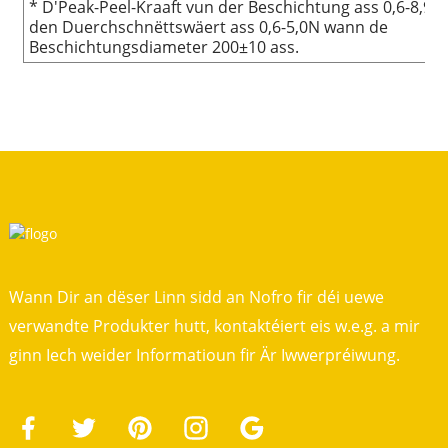
* D'Peak-Peel-Kraaft vun der Beschichtung ass 0,6-8,9N
den Duerchschnëttswäert ass 0,6-5,0N wann de
Beschichtungsdiameter 200±10 ass.
Wann Dir an dëser Linn sidd an Nofro fir déi uewe
verwandte Produkter hutt, kontaktéiert eis w.e.g. a mir
ginn Iech weider Informatioun fir Är Iwwerpréiwung.