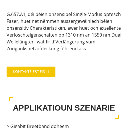
G.657.A1, déi béien onsensibel Single-Modus optesch
Faser, huet net nëmmen aussergewéinlech béien
onsensitiv Charakteristiken, awer huet och exzellente
Verloschteigenschaften op 1310 nm an 1550 nm Dual
Wellelängten, wat fir d'Verlängerung vum
Zouganksnetzofdeckung führend ass.
KONTAKTÉIERT EIS
APPLIKATIOUN SZENARIE
> Gigabit Breetband doheem