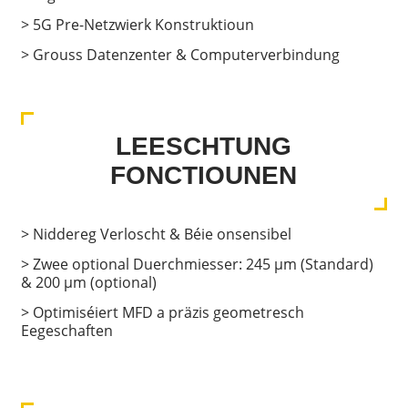
> 5G Pre-Netzwierk Konstruktioun
> Grouss Datenzenter & Computerverbindung
LEESCHTUNG
FONCTIOUNEN
> Niddereg Verloscht & Béie onsensibel
> Zwee optional Duerchmiesser: 245 μm (Standard)
& 200 μm (optional)
> Optimiséiert MFD a präzis geometresch
Eegeschaften