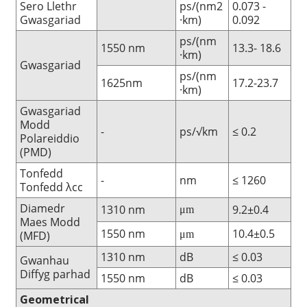
Sero Llethr
ps/(nm2
0.073 -
Gwasgariad
·km)
0.092
ps/(nm
1550 nm
13.3- 18.6
·km)
Gwasgariad
ps/(nm
1625nm
17.2-23.7
·km)
Gwasgariad
Modd
-
ps/√km
≤ 0.2
Polareiddio
(PMD)
Tonfedd
-
nm
≤ 1260
Tonfedd λcc
Diamedr
1310 nm
9.2±0.4
μm
Maes Modd
1550 nm
10.4±0.5
(MFD)
μm
1310 nm
dB
≤ 0.03
Gwanhau
Diffyg parhad
1550 nm
dB
≤ 0.03
Geometrical