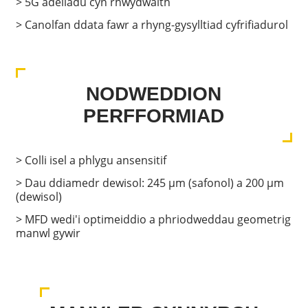
> 5G adeiladu cyn rhwydwaith
> Canolfan ddata fawr a rhyng-gysylltiad cyfrifiadurol
NODWEDDION
PERFFORMIAD
> Colli isel a phlygu ansensitif
> Dau ddiamedr dewisol: 245 μm (safonol) a 200 μm
(dewisol)
> MFD wedi'i optimeiddio a phriodweddau geometrig
manwl gywir