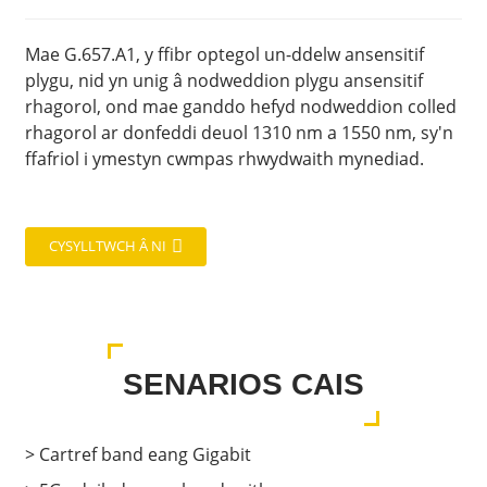
Mae G.657.A1, y ffibr optegol un-ddelw ansensitif
plygu, nid yn unig â nodweddion plygu ansensitif
rhagorol, ond mae ganddo hefyd nodweddion colled
rhagorol ar donfeddi deuol 1310 nm a 1550 nm, sy'n
ffafriol i ymestyn cwmpas rhwydwaith mynediad.
CYSYLLTWCH Â NI
SENARIOS CAIS
> Cartref band eang Gigabit