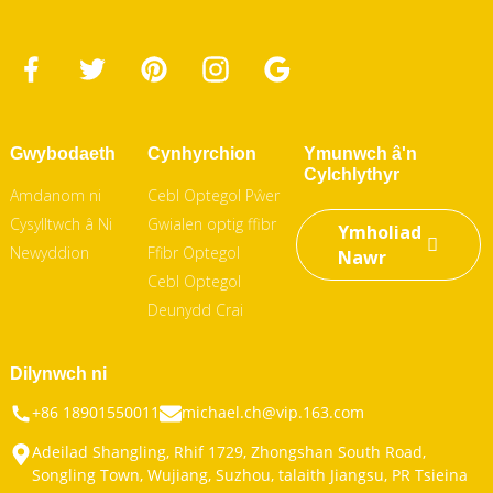
Gwybodaeth
Cynhyrchion
Ymunwch â'n
Cylchlythyr
Amdanom ni
Cebl Optegol Pŵer
Cysylltwch â Ni
Gwialen optig ffibr
Ymholiad
Newyddion
Ffibr Optegol
Nawr
Cebl Optegol
Deunydd Crai
Dilynwch ni
+86 18901550011
michael.ch@vip.163.com
Adeilad Shangling, Rhif 1729, Zhongshan South Road,
Songling Town, Wujiang, Suzhou, talaith Jiangsu, PR Tsieina