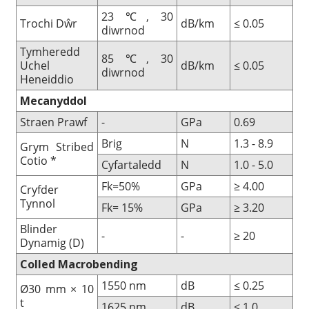
23 ℃, 30
Trochi Dŵr
dB/km
≤ 0.05
diwrnod
Tymheredd
85 ℃, 30
Uchel
dB/km
≤ 0.05
diwrnod
Heneiddio
Mecanyddol
Straen Prawf
-
GPa
0.69
Brig
N
1.3 - 8.9
Grym Stribed
Cotio *
Cyfartaledd
N
1.0 - 5.0
Fk=50%
GPa
≥ 4.00
Cryfder
Tynnol
Fk= 15%
GPa
≥ 3.20
Blinder
-
-
≥ 20
Dynamig (D)
Colled Macrobending
1550 nm
dB
≤ 0.25
Ø30 mm × 10
t
1625 nm
dB
≤ 1.0