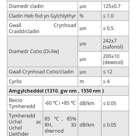
Diamedr cladin
125±0.7
μm
Cladin Heb fod yn Gylchlythyr
%
≤ 1.0
Gwall Crynhoad
≤ 0.5
μm
Craidd/cladin
242±7
μm
(safonol)
Diamedr Cotio (Di-liw)
200±10
μm
(dewisol)
Gwall Crynhoad Cotio/cladin
≤ 12
μm
Cyrlio
m
≥ 4
Amgylcheddol
(1310. gw
nm
,
1550
nm
)
Beicio
-60
i +85
dB/km
≤ 0.05
℃
℃
Tymheredd
Tymheredd
85 ℃, 85%
Uchel ac
RH, 30
dB/km
≤ 0.05
Uchel
diwrnod
Lleithder