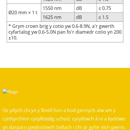
1550 nm
dB
≤ 0.75
Ø20 mm × 1 t
1625 nm
dB
≤ 1.5
* Grym croen brig y cotio yw 0.6-8.9N, a'r gwerth
cyfartalog yw 0.6-5.0N pan fo'r diamedr cotio yn 200
±10.
Os ydych chi yn y llinell hon a bod gennych alw am y
cynhyrchion cysylltiedig uchod, cysylltwch â ni a byddwn
yn darparu gwybodaeth bellach i chi ar gyfer eich gwirio.