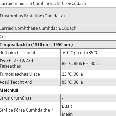
Earráid maidir le Comhlárnacht Croí/Cúdach
Trastomhas Brataithe (Gan daite)
Earráid Comhtháite Cumhdach/Cúdach
Curl
Timpeallachta
(1310
nm
,
1550
nm
)
Rothaíocht Teocht
-60
go dtí +85
℃
℃
Teocht Ard & Ard
85 ℃, 85% RH, 30 lá
Taiseachas
Tumoideachas Uisce
23 ℃, 30 lá
Aosú Teocht Ard
85 ℃, 30 lá
Meicniúil
Strus Cruthúnas
-
Buaic
Stráice Fórsa Cumhdaithe *
Meán