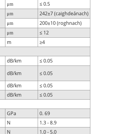
≤ 0.5
μm
242±7 (caighdeánach)
μm
200±10 (roghnach)
μm
≤ 12
μm
m
≥4
dB/km
≤ 0.05
dB/km
≤ 0.05
dB/km
≤ 0.05
dB/km
≤ 0.05
GPa
0. 69
N
1.3 - 8.9
N
1.0 - 5.0