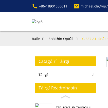
+86-18901550011
michael.ch@vip.
Baile
Snáithín Optúil
G.657.A1. Snái
Catagóirí Táirgí
Táirgí
Táirgí Réadmhaoin
STRUCHTÚR THIPICIÚIL