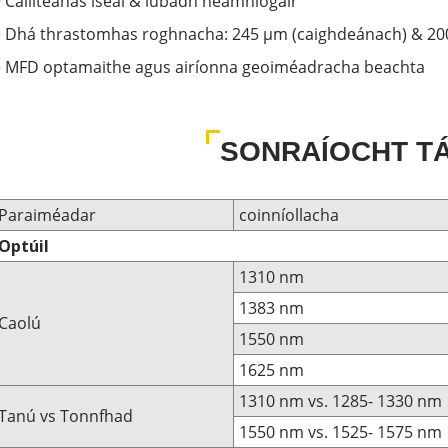
 Caillteanas íseal & lúbadh neamhíogair
> Dhá thrastomhas roghnacha: 245 μm (caighdeánach) & 20
> MFD optamaithe agus airíonna geoiméadracha beachta
SONRAÍOCHT T
Paraiméadar
coinníollacha
Optúil
1310 nm
1383 nm
Caolú
1550 nm
1625 nm
1310 nm vs. 1285- 1330 nm
Tanú vs Tonnfhad
1550 nm vs. 1525- 1575 nm