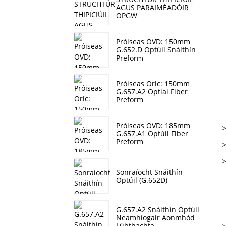
AGUS PARAIMÉADÓIR
OPGW
Próiseas OVD: 150mm
G.652.D Optúil Snáithín
Preform
Próiseas Oric: 150mm
G.657.A2 Optial Fiber
Preform
Próiseas OVD: 185mm
>
G.657.A1 Optúil Fiber
Preform
>
>
Sonraíocht Snáithín
Optúil (G.652D)
G.657.A2 Snáithín Optúil
Neamhíogair Aonmhód
Lúbthachta