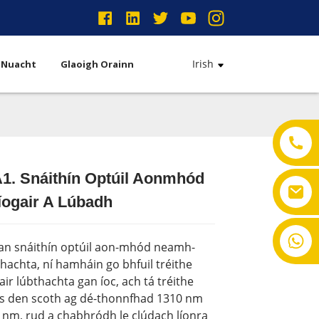
Irish
Nuacht
Glaoigh Orainn
A1. Snáithín Optúil Aonmhód
ogair A Lúbadh
+86-18901550011
 an snáithín optúil aon-mhód neamh-
thachta, ní hamháin go bhfuil tréithe
r lúbthachta gan íoc, ach tá tréithe
ais den scoth ag dé-thonnfhad 1310 nm
 nm, rud a chabhródh le clúdach líonra