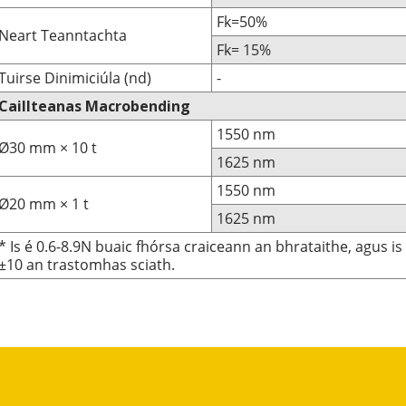
Fk=50%
Neart Teanntachta
Fk= 15%
Tuirse Dinimiciúla (nd)
-
Caillteanas Macrobending
1550 nm
Ø30 mm × 10 t
1625 nm
1550 nm
Ø20 mm × 1 t
1625 nm
* Is é 0.6-8.9N buaic fhórsa craiceann an bhrataithe, agus i
±10 an trastomhas sciath.