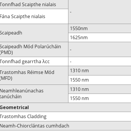
Tonnfhad Scaipthe nialais
-
Fána Scaipthe nialais
1550nm
Scaipeadh
1625nm
Scaipeadh Mód Polarúcháin
-
(PMD)
Tonnfhad gearrtha λcc
-
1310 nm
Trastomhas Réimse Mód
(MFD)
1550 nm
1310 nm
Neamhleanúnachas
tanúcháin
1550 nm
Geometrical
Trastomhas Cladding
Neamh-Chiorclántas cumhdach