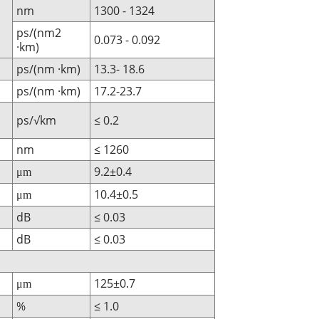
nm
1300 - 1324
ps/(nm2
0.073 - 0.092
·km)
ps/(nm ·km)
13.3- 18.6
ps/(nm ·km)
17.2-23.7
ps/√km
≤ 0.2
nm
≤ 1260
9.2±0.4
μm
10.4±0.5
μm
dB
≤ 0.03
dB
≤ 0.03
125±0.7
μm
%
≤ 1.0