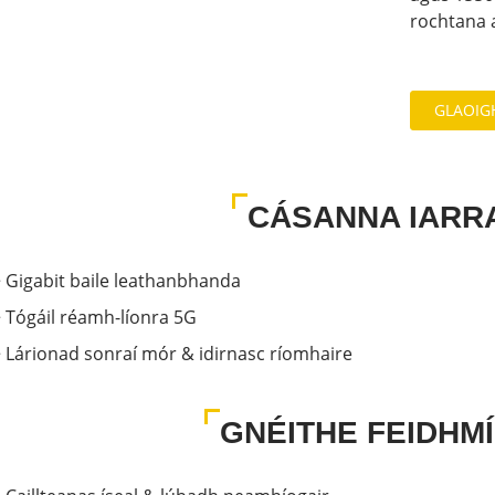
rochtana 
GLAOIG
CÁSANNA IARR
 Gigabit baile leathanbhanda
 Tógáil réamh-líonra 5G
 Lárionad sonraí mór & idirnasc ríomhaire
GNÉITHE FEIDHM