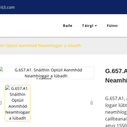
163.com
Baile
Táirgí
Fúinn
thín Optúil Aonmhód Neamhíogair a lúbadh
G.657.
Loading...
Loading...
Neamhí
G.657.A1,
íogair lúb
neamhíogai
cailltean
agus 1550