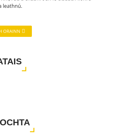
a leathnú.
H ORAINN
ATAIS
ÍOCHTA